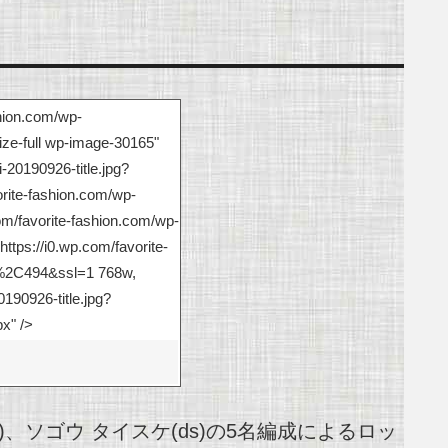
shion.com/wp-
ze-full wp-image-30165"
20190926-title.jpg?
orite-fashion.com/wp-
m/favorite-fashion.com/wp-
tps://i0.wp.com/favorite-
8%2C494&ssl=1 768w,
190926-title.jpg?
x" />
vo)、ソゴウ タイスケ(ds)の5名編成によるロッ