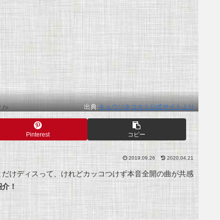
出典:
キュウソネコカミ公式サイトより
 />
Pinterest
コピー
2019.09.26
2020.04.21
とだけディスって、けれどカッコつけず本音全開の曲が共感
紹介！