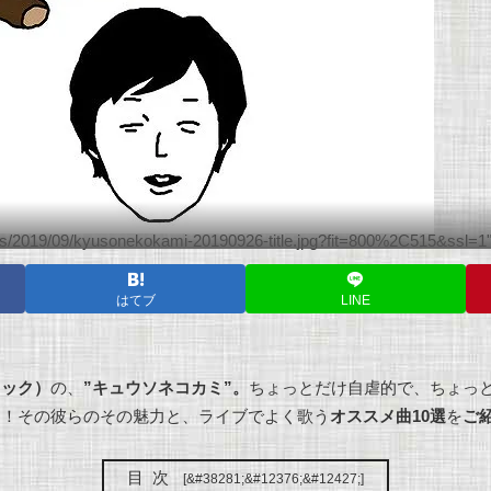
oads/2019/09/kyusonekokami-20190926-title.jpg?fit=800%2C515&ssl=1"
はてブ
LINE
ロック）
の、
”キュウソネコカミ”。
ちょっとだけ自虐的で、ちょっ
こ！その彼らのその魅力と、ライブでよく歌う
オススメ曲10選
を
ご
目次