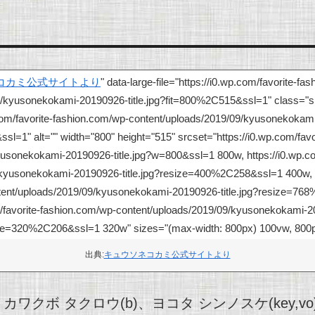
コカミ公式サイトより
" data-large-file="https://i0.wp.com/favorite-fa
9/kyusonekokami-20190926-title.jpg?fit=800%2C515&ssl=1" class="si
.com/favorite-fashion.com/wp-content/uploads/2019/09/kyusonekokami-
=1" alt="" width="800" height="515" srcset="https://i0.wp.com/fav
yusonekokami-20190926-title.jpg?w=800&ssl=1 800w, https://i0.wp.co
kyusonekokami-20190926-title.jpg?resize=400%2C258&ssl=1 400w, ht
tent/uploads/2019/09/kyusonekokami-20190926-title.jpg?resize=76
m/favorite-fashion.com/wp-content/uploads/2019/09/kyusonekokami-20
ze=320%2C206&ssl=1 320w" sizes="(max-width: 800px) 100vw, 800p
出典:
キュウソネコカミ公式サイトより
)、カワクボ タクロウ(b)、ヨコタ シンノスケ(key,