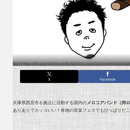
file="https://i0.wp.com/favorite-fashion.com/wp-content/upl
X
Facebook
兵庫県西宮市を拠点に活動する国内の
メロコアバンド（邦
ありありでカッコいい！各地の音楽フェスでもひっぱりだ