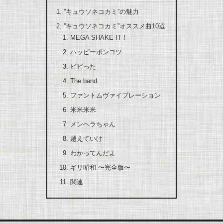
”キュウソネコカミ”の魅力
”キュウソネコカミ”オススメ曲10選
MEGA SHAKE IT !
ハッピーポンコツ
ビビった
The band
ファントムヴァイブレーション
米米米米
メンヘラちゃん
越えていけ
わかってんだよ
ギリ昭和 〜完全版〜
関連