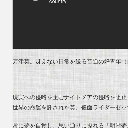
万津莫。冴えない日常を送る普通の好青年（
現実への侵略を企むナイトメアの侵略を阻止
世界の命運を託された莫、仮面ライダーゼッ
常に夢を自覚し、思い通りに操れる『明晰夢