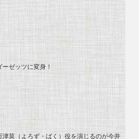
ダーゼッツに変身！
万津莫（よろず・ばく）役を演じるのが
今井