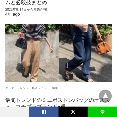
ムと必殺技まとめ
2022年9月4日から放送が開…
4年 ago
グッズ
トレンド
商品レビュー
情報
最旬トレンドのミニボストンバッグのオスス
メ！プチプラブランド5選
L
今年注目されているバッグがショ…