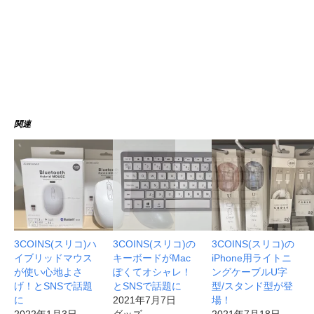
関連
3COINS(スリコ)ハ
3COINS(スリコ)の
3COINS(スリコ)の
イブリッドマウス
キーボードがMac
iPhone用ライトニ
が使い心地よさ
ぽくてオシャレ！
ングケーブルU字
げ！とSNSで話題
とSNSで話題に
型/スタンド型が登
に
2021年7月7日
場！
2022年1月3日
グッズ
2021年7月18日