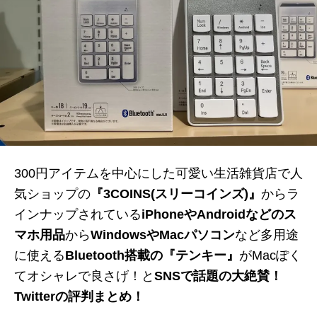
300円アイテムを中心にした可愛い生活雑貨店で人
気ショップの
『3COINS(スリーコインズ)』
からラ
インナップされている
iPhoneや
Android
などのス
マホ用品
から
WindowsやMacパソコン
など多用途
に使える
Bluetooth搭載の『テンキー』
がMacぽく
てオシャレで良さげ！と
SNSで話題の大絶賛！
Twitterの評判まとめ！