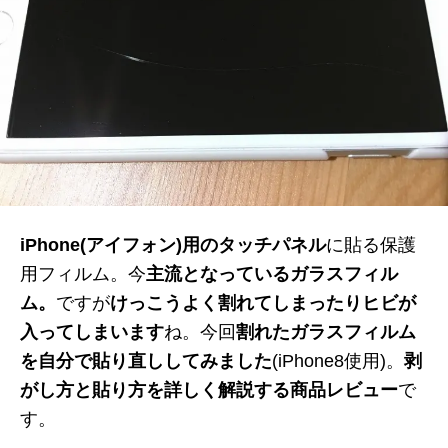
iPhone(アイフォン)用のタッチパネル
に貼る保護
用フィルム。今
主流となっているガラスフィル
ム。
ですが
けっこうよく割れてしまったりヒビが
入ってしまいます
ね。今回
割れたガラスフィルム
を自分で貼り直ししてみました
(iPhone8使用)。
剥
がし方と貼り方を詳しく解説する商品レビュー
で
す。