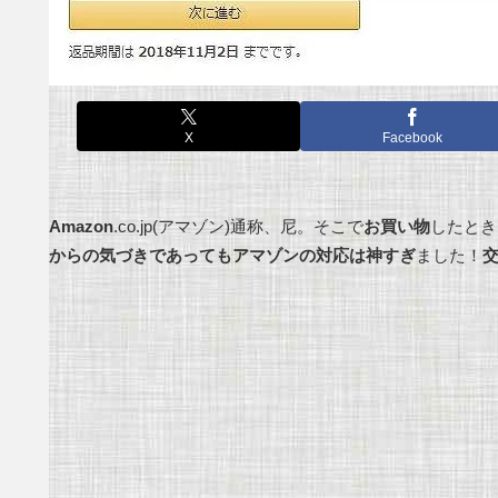
X
Facebook
Amazon
.co.jp(アマゾン)通称、尼。そこで
お買い物
したとき
からの気づきであってもアマゾンの対応は神すぎ
ました！