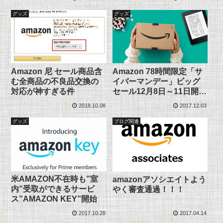
グッズ
グッズ
Amazon 尼 セール商品含
Amazon 78時間限定「サ
む全商品の不良品交換の
イバーマンデー」ビッグ
対応が神すぎる件
セール12月8日～11日開
催！
2018.10.08
2017.12.03
グッズ
ブログ関連
米AMAZON不在時も”室
amazonアソシエイトよう
内”受取ができるサービ
やく審査通過！！！
ス”AMAZON KEY”開始
2017.10.28
2017.04.14