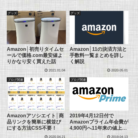
グッズ
グッズ
Amazon│初売りタイムセ
Amazon│11の決済方法と
ールで価格.com最安値よ
手数料一覧まとめを詳し
りかなり安く買えた話
く解説
2021.01.04
2020.05.01
ブログ関連
ブログ関連
Amazonアソシエイト│商
2019年4月12日付で
品リンクを簡単に横並び
Amazonプライム年会費が
にする方法CSS不要！
4,900円へ11年来の値上げ
に！
2020.04.21
2019.04.13