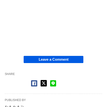
Leave a Comment
SHARE
PUBLISHED BY
なま たまご