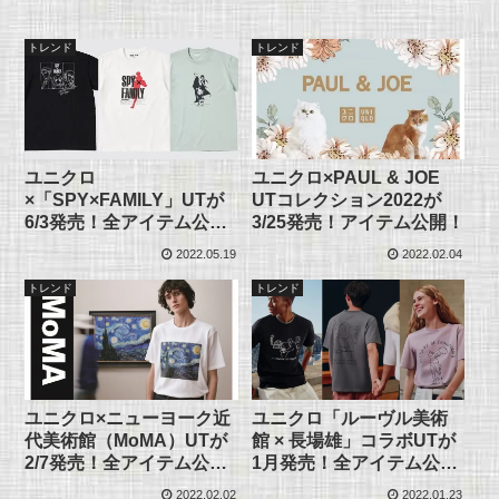
トレンド
トレンド
ユニクロ
ユニクロ×PAUL & JOE
×「SPY×FAMILY」UTが
UTコレクション2022が
6/3発売！全アイテム公
3/25発売！アイテム公開！
開！
2022.05.19
2022.02.04
トレンド
トレンド
ユニクロ×ニューヨーク近
ユニクロ「ルーヴル美術
代美術館（MoMA）UTが
館 × 長場雄」コラボUTが
2/7発売！全アイテム公
1月発売！全アイテム公
開！
開！
2022.02.02
2022.01.23