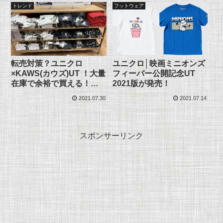
トレンド
フットウェア
転売対策？ユニクロ
ユニクロ│映画ミニオンズ
×KAWS(カウズ)UT ！大量
フィーバー公開記念UT
在庫で余裕で買える！
2021版が発売！
SNSまとめ
2021.07.30
2021.07.14
スポンサーリンク