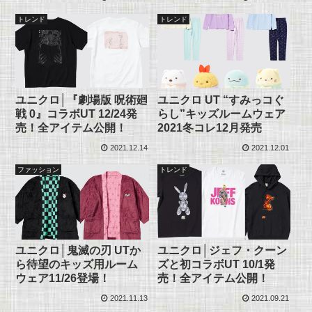
トレンド
トレンド
ユニクロ│『劇場版 呪術廻
ユニクロ UT “すみっコぐ
戦 0』コラボUT 12/24発
らし”キッズルームウェア
売！全アイテム公開！
2021冬コレ12月発売
2021.12.14
2021.12.01
ファッション
トレンド
ユニクロ│鬼滅の刃 UTか
ユニクロ│ジェフ・クーン
ら待望のキッズ用ルーム
ズと初コラボUT 10/1発
ウェア11/26登場！
売！全アイテム公開！
2021.11.13
2021.09.21