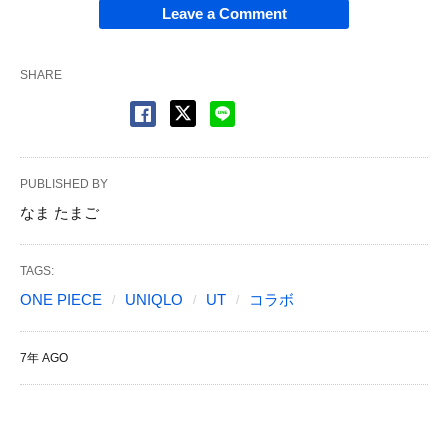
Leave a Comment
SHARE
PUBLISHED BY
なま たまご
TAGS:
ONE PIECE
UNIQLO
UT
コラボ
7年 AGO