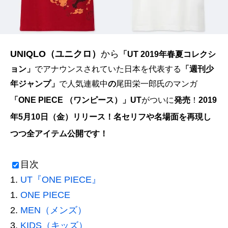
UNIQLO（ユニクロ）
から
「UT 2019年春夏コレクシ
ョン」
でアナウンスされていた日本を代表する
「週刊少
年ジャンプ」
で人気連載中
の
尾田栄一郎氏のマンガ
「ONE PIECE （ワンピース）」UT
がついに
発売
！
2019
年5月10日（金）リリース！
名セリフや名場面を再現し
つつ全アイテム公開です！
目次
UT『ONE PIECE』
ONE PIECE
MEN（メンズ）
KIDS（キッズ）