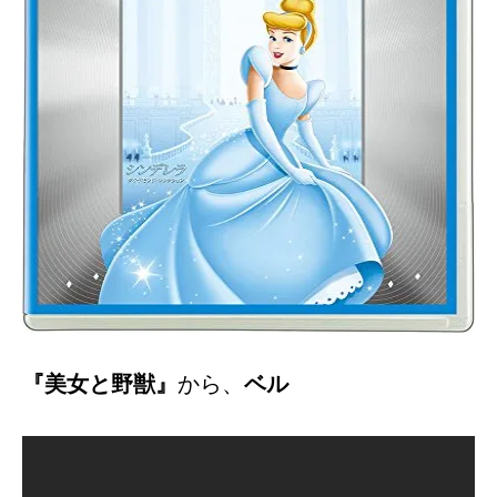
『美女と野獣』
から、
ベル