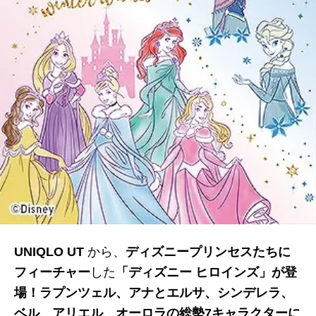
UNIQLO UT
から、
ディズニープリンセスたち
に
フィーチャー
した
「ディズニー ヒロインズ」が登
場！ラプンツェル、アナとエルサ、シンデレラ、
ベル、アリエル、オーロラの総勢7キャラクターに