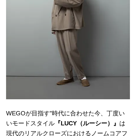
WEGOが目指す”時代に合わせた今、丁度い
いモードスタイル
『LUCY（ルーシー）』
は
現代のリアルクローズにおけるノームコアフ