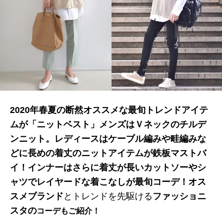
2020年春夏の断然オススメな
最旬トレンドアイテ
ムが
「ニットベスト」メンズはＶネックのチルデ
ンニット。レディースはケーブル編みや畦編みな
どに長めの着丈のニットアイテムが鉄板マストバ
イ
！インナーはさらに着丈が長いカットソーやシ
ャツでレイヤードな着こなしが最旬コーデ！
オス
スメブランド
とトレンドを先駆ける
ファッショニ
スタの
コーデもご紹介！