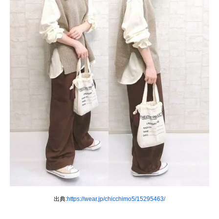
出典:
https://wear.jp/chicchimo5/15295463/