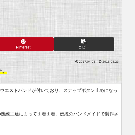
Pinterest
コピー
2017.04.03
2018.08.23
す。
はウエストバンドが付いており、スナップボタン止めになっ
の熟練工達によって１着１着、伝統のハンドメイドで製作さ