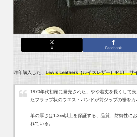
X
Facebook
昨年購入した、
Lewis Leathers（ルイスレザー）4
1970年代初頭に発売された、やや着丈を長くし
たフラップ状のウエストバンドが前ジップの裾をカ
革の厚さは1.3㎜以上を保証する、品質、防御性
れている。