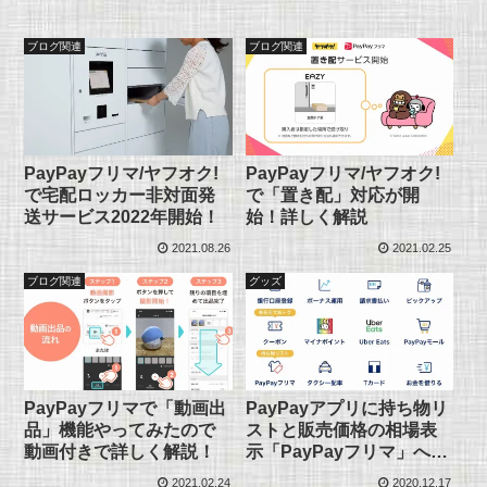
ブログ関連
ブログ関連
PayPayフリマ/ヤフオク!
PayPayフリマ/ヤフオク!
で宅配ロッカー非対面発
で「置き配」対応が開
送サービス2022年開始！
始！詳しく解説
2021.08.26
2021.02.25
ブログ関連
グッズ
PayPayフリマで「動画出
PayPayアプリに持ち物リ
品」機能やってみたので
ストと販売価格の相場表
動画付きで詳しく解説！
示「PayPayフリマ」への
出品連動！
2021.02.24
2020.12.17