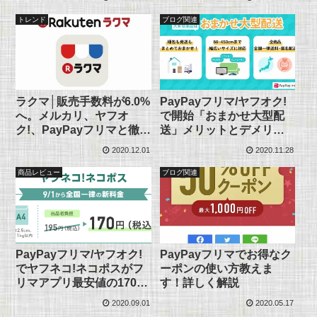
トレンド
ブログ関連
ラクマ│販売手数料が6.0%
PayPayフリマ/ヤフオク!
へ。メルカリ、ヤフオ
で開始「おまかせ大型配
ク!、PayPayフリマと徹底
送」メリットとデメリッ
比較
トを検証
2020.12.01
2020.11.28
商品レビュー
ブログ関連
PayPayフリマ/ヤフオク!
PayPayフリマでお得なク
でヤフネコ!ネコポスがフ
ーポンの使い方教えま
リマアプリ最安値の170円
す！詳しく解説
に
2020.09.01
2020.05.17