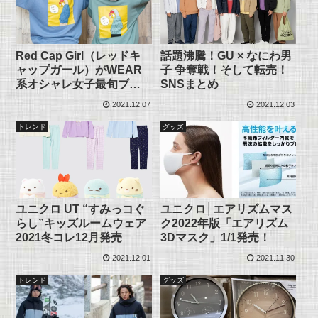
Red Cap Girl（レッドキ
話題沸騰！GU × なにわ男
ャップガール）がWEAR
子 争奪戦！そして転売！
系オシャレ女子最旬ブラ
SNSまとめ
ンド！
2021.12.07
2021.12.03
トレンド
グッズ
ユニクロ UT “すみっコぐ
ユニクロ│エアリズムマス
らし”キッズルームウェア
ク2022年版「エアリズム
2021冬コレ12月発売
3Dマスク」1/1発売！
2021.12.01
2021.11.30
トレンド
グッズ