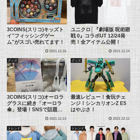
3COINS(スリコ)キッズト
ユニクロ│『劇場版 呪術廻
イ”フィッシングゲー
戦 0』コラボUT 12/24発
ム”がスゴい売れてます！
売！全アイテム公開！
2021.12.16
2021.12.14
グッズ
グッズ
3COINS(スリコ)オーロラ
最速レビュー！食玩チェ
グラスに続き「オーロラ
ンジ！シンカリオンZ E5
傘」登場！SNSで話題
はやぶさ！
に！
2021.12.13
2021.12.11
トレンド
トレンド