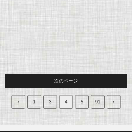
次のページ
前
次
1
3
4
5
91
へ
へ