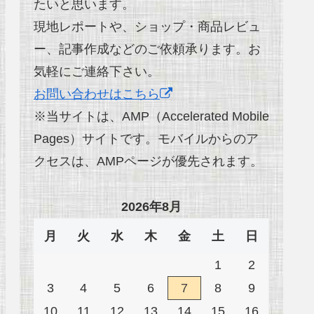
たいと思います。
現地レポートや、ショップ・商品レビュ
ー、記事作成などのご依頼承ります。お
気軽にご連絡下さい。
お問い合わせはこちら
※当サイトは、AMP（Accelerated Mobile
Pages）サイトです。モバイルからのア
クセスは、AMPページが優先されます。
2026年8月
月
火
水
木
金
土
日
1
2
3
4
5
6
7
8
9
10
11
12
13
14
15
16