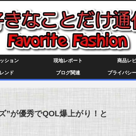
ッション
現地レポート
商品レ
レンド
ブログ関連
プライバシ
グッズ”が優秀でQOL爆上がり！と