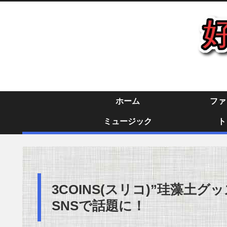
ホーム
ファ
ミュージック
ト
3COINS(スリコ)”珪藻土
SNSで話題に！