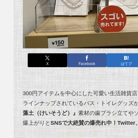
X
Facebook
はてブ
300円アイテムを中心にした可愛い生活雑貨
ラインナップされているバス・トイレグッズ
藻土（けいそうど）』
素材の歯ブラシ立てやソ
爆上がりと
SNSで大絶賛の爆売れ中！Twitter