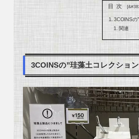
目次
3COINS
関連
3COINSの”珪藻土コレクション