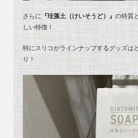
さらに
『珪藻土（けいそうど）』
の特質
しい特徴！
特にスリコがラインナップするグッズは
り！