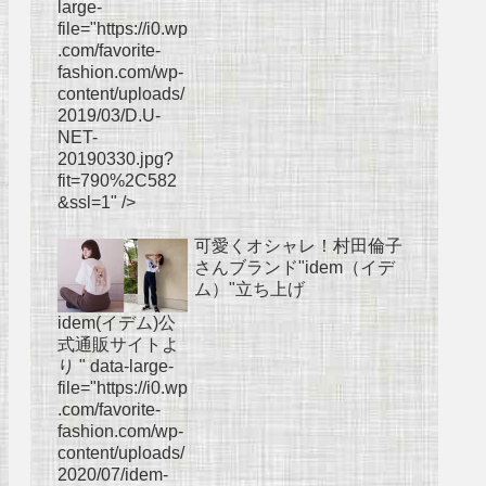
large-
file="https://i0.wp
.com/favorite-
fashion.com/wp-
content/uploads/
2019/03/D.U-
NET-
20190330.jpg?
fit=790%2C582
&ssl=1" />
可愛くオシャレ！村田倫子
さんブランド"idem（イデ
ム）"立ち上げ
idem(イデム)公
式通販サイトよ
り " data-large-
file="https://i0.wp
.com/favorite-
fashion.com/wp-
content/uploads/
2020/07/idem-