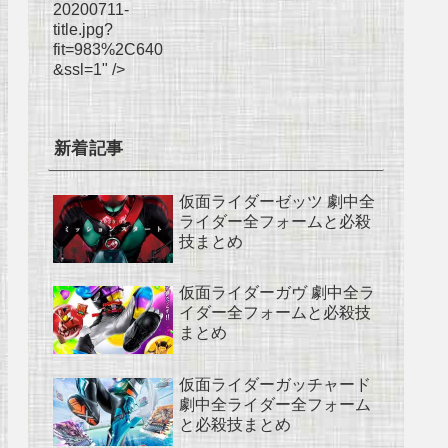
20200711-
title.jpg?
fit=983%2C640
&ssl=1" />
新着記事
仮面ライダーゼッツ 劇中全
ライダー全フォームと必殺
技まとめ
仮面ライダーガヴ 劇中全ラ
イダー全フォームと必殺技
まとめ
仮面ライダーガッチャード
劇中全ライダー全フォーム
と必殺技まとめ