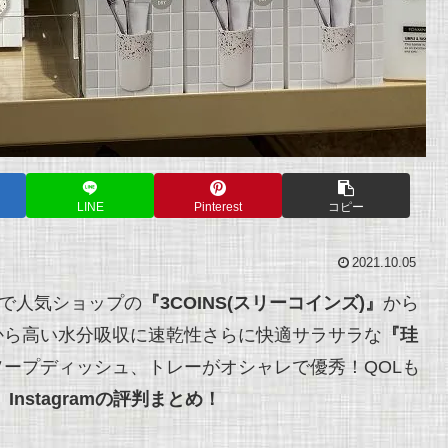
LINE
Pinterest
コピー
2021.10.05
店で人気ショップの
『3COINS(スリーコインズ)』
から
から高い水分吸収に速乾性さらに快適サラサラな
『珪
ープディッシュ、トレーがオシャレで優秀！QOLも
、Instagramの評判まとめ！