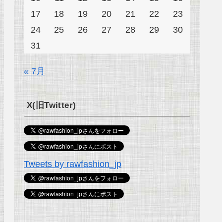
17
18
19
20
21
22
23
24
25
26
27
28
29
30
31
« 7月
X(旧Twitter)
Tweets by rawfashion_jp