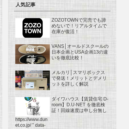
人気記事
ZOZOTOWNで完売でも諦
めないで！リアルタイムで
在庫が復活！
VANS│オールドスクールの
日本企画とUSA企画13の違
いを徹底比較！
メルカリ│スマリボックス
で発送！メリットとデメリ
ットを詳しく解説
ダイワハウス【賃貸住宅 D-
room】D.U-NET を徹底検
証！回線速度は申し分無し
https://www.dun
et.co.jp/ " data-