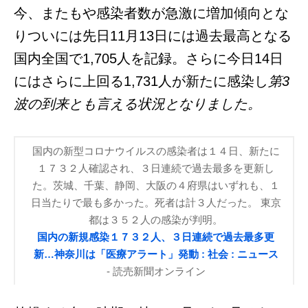
今、またもや感染者数が急激に増加傾向とな
りついには先日11月13日には過去最高となる
国内全国で1,705人を記録。さらに今日14日
にはさらに上回る1,731人が新たに感染し
第3
波の到来とも言える状況となりました。
国内の新型コロナウイルスの感染者は１４日、新たに
１７３２人確認され、３日連続で過去最多を更新し
た。茨城、千葉、静岡、大阪の４府県はいずれも、１
日当たりで最も多かった。死者は計３人だった。 東京
都は３５２人の感染が判明。
国内の新規感染１７３２人、３日連続で過去最多更
新…神奈川は「医療アラート」発動 : 社会 : ニュース
- 読売新聞オンライン