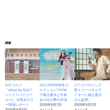
関連
GU│コスメ
GU│2020年秋冬コ
ジーユーのメンズ
「#4me by GU(フ
レクションTVCM
新イメージキャラ
ォーミーバイジー
で福士蒼汰と中条
クターに福士蒼汰
ユー)」全型全カラ
あやみが夢の共演
さん起用！
ー現地レポート
2020年9月7日
2020年9月2日
2020年9月5日
トレンド
トレンド