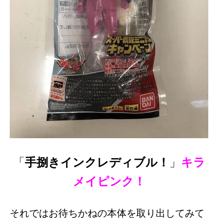
「
手捌きインクレディブル！
」
キラ
メイピンク！
それではお待ちかねの本体を取り出してみて