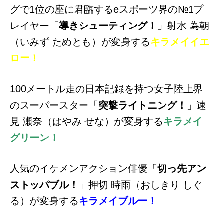
グで1位の座に君臨するeスポーツ界の№1プ
レイヤー「
導きシューティング！
」射水 為朝
（いみず ためとも）が変身する
キラメイイエ
ロー！
100メートル走の日本記録を持つ女子陸上界
のスーパースター「
突撃ライトニング！
」速
見 瀬奈（はやみ せな）が変身する
キラメイ
グリーン！
人気のイケメンアクション俳優「
切っ先アン
ストッパブル！
」押切 時雨（おしきり しぐ
る）が変身する
キラメイブルー！