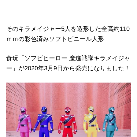
そのキラメイジャー5人を造形した全高約110
ｍｍの彩色済みソフトビニール人形
食玩「ソフビヒーロー 魔進戦隊キラメイジャ
ー」が
2020
年
3
月
9
日から発売になりました！