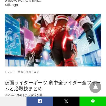
Windows PCでゴミ箱削…
4年 ago
トレンド
情報
漫画アニメ
仮面ライダーギーツ 劇中全ライダー全フォー
ムと必殺技まとめ
2022年9月4日から放送が開…
4年 ago
L