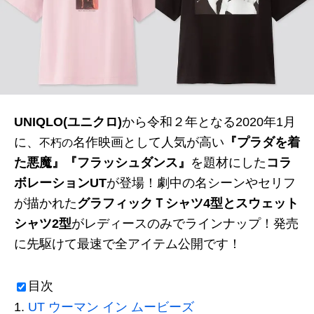
UNIQLO(ユニクロ)
から令和２年となる2020年1月
に、
名作映画として人気が高い
『プラダを着
不朽の
た悪魔』『フラッシュダンス』
を題材にした
コラ
ボレーションUT
が登場！劇中の名シーンやセリフ
が描かれた
グラフィックＴシャツ4型とスウェット
シャツ2型
がレディースのみでラインナップ！発売
に先駆けて最速で全アイテム公開です！
目次
UT ウーマン イン ムービーズ