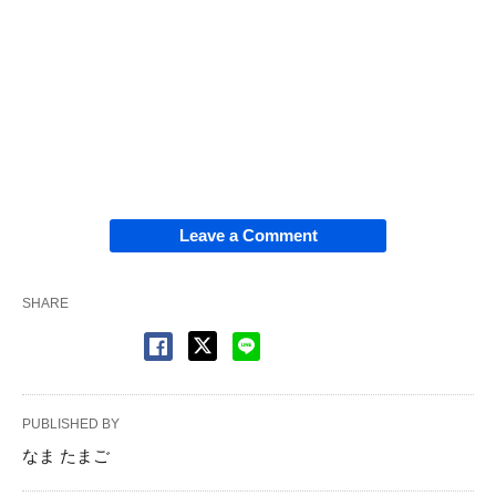
Leave a Comment
SHARE
PUBLISHED BY
なま たまご