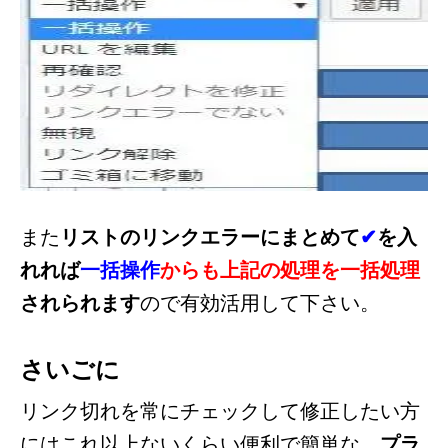
また
リストのリンクエラーにまとめて
✔
を入
れれば
一括操作
からも上記の処理を一括処理
されられます
ので有効活用して下さい。
さいごに
リンク切れを常にチェックして修正したい方
にはこれ以上ないくらい便利で簡単な、
プラ