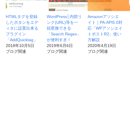
HTMLタグを登録
WordPress│内部リ
Amazonアソシエ
したボタンをエデ
ンク(URL)等を一
イト｜PA-API5.0対
ィタに設置出来る
括変換できる
応「WPアソシエイ
プラグイン
「Search Regex」
トポストR2」使い
「AddQuicktag」
が便利すぎ！
方解説
2018年10月5日
2019年6月6日
2020年4月19日
ブログ関連
ブログ関連
ブログ関連