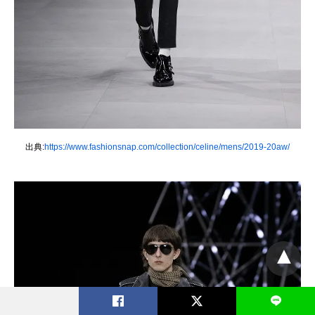
出典:
https://www.fashionsnap.com/collection/celine/mens/2019-20aw/
L