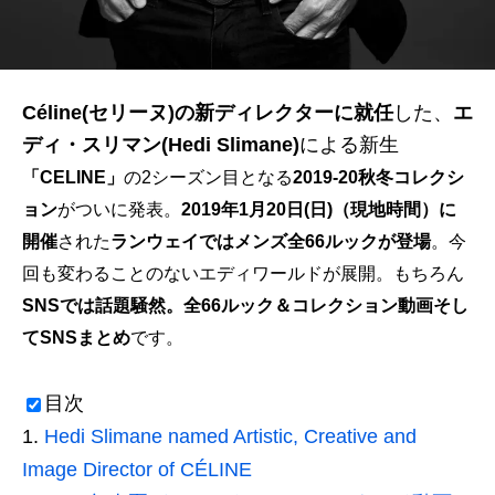
Céline(セリーヌ)の新ディレクターに就任
した、
エ
ディ・スリマン(Hedi Slimane)
による新生
「CELINE」
の2シーズン目となる
2019-20秋冬コレクシ
ョン
がついに発表。
2019年1月20日(日)（現地時間）に
開催
された
ランウェイではメンズ全66ルックが登場
。今
回も変わることのないエディワールドが展開。もちろん
SNSでは話題騒然。全66ルック＆コレクション動画そし
てSNSまとめ
です。
目次
Hedi Slimane named Artistic, Creative and
Image Director of CÉLINE