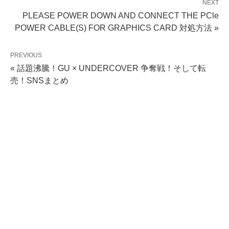
NEXT
PLEASE POWER DOWN AND CONNECT THE PCle
POWER CABLE(S) FOR GRAPHICS CARD 対処方法 »
PREVIOUS
« 話題沸騰！GU × UNDERCOVER 争奪戦！そして転
売！SNSまとめ