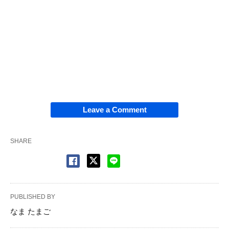
Leave a Comment
SHARE
PUBLISHED BY
なま たまご