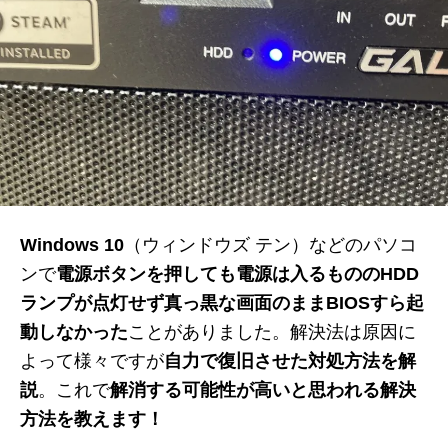
Windows 10
（ウィンドウズ テン）などのパソコ
ンで
電源ボタンを押しても電源は入るもののHDD
ランプが点灯せず真っ黒な画面のままBIOSすら起
動しなかった
ことがありました。解決法は原因に
よって様々ですが
自力で復旧させた対処方法を解
説
。これで
解消する可能性が高いと思われる解決
方法を教えます！