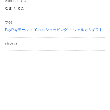
PUBLISHED BY
なま たまご
TAGS:
PayPayモール
Yahoo!ショッピング
ウェルカムギフト
6年 AGO