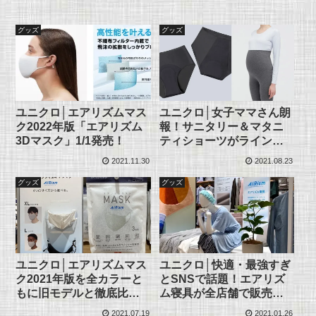
グッズ
グッズ
ユニクロ│エアリズムマス
ユニクロ│女子ママさん朗
ク2022年版「エアリズム
報！サニタリー＆マタニ
3Dマスク」1/1発売！
ティショーツがラインナ
ップ追加！
2021.11.30
2021.08.23
グッズ
グッズ
ユニクロ│エアリズムマス
ユニクロ│快適・最強すぎ
ク2021年版を全カラーと
とSNSで話題！エアリズ
もに旧モデルと徹底比
ム寝具が全店舗で販売開
較！
始！
2021.07.19
2021.01.26