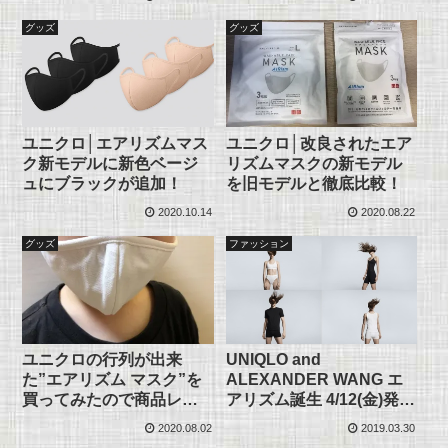
グッズ
グッズ
ユニクロ│エアリズムマス
ユニクロ│改良されたエア
ク新モデルに新色ベージ
リズムマスクの新モデル
ュにブラックが追加！
を旧モデルと徹底比較！
2020.10.14
2020.08.22
グッズ
ファッション
ユニクロの行列が出来
UNIQLO and
た”エアリズム マスク”を
ALEXANDER WANG エ
買ってみたので商品レビ
アリズム誕生 4/12(金)発売
ュー
全アイテム公開
2020.08.02
2019.03.30