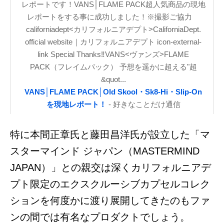
レポートです！VANS│FLAME PACK超人気商品の現地
レポートをする事に成功しました！※撮影ご協力
californiadept<カリフォルニアデプト>CaliforniaDept.
official website｜カリフォルニアデプト icon-external-
link Special Thanks‼VANS<ヴァンズ>FLAME
PACK（フレイムパック） 予想を遥かに超える"超
&quot...
VANS│FLAME PACK│Old Skool・Sk8-Hi・Slip-On
を現地レポート！
- 好きなことだけ通信
特に本間正章氏と藤田昌洋氏が設立した
「マ
スターマインド ジャパン（MASTERMIND
JAPAN）」との親交は深くカリフォルニアデ
プト限定のエクスクルーシブカプセルコレク
ションを何度かに渡り展開してきたのもファ
ンの間では有名なプロダクトでしょう。