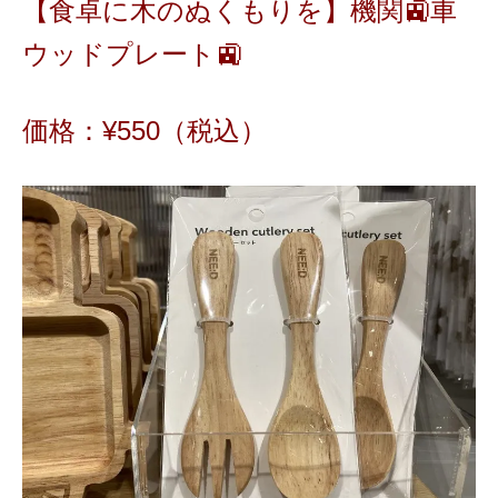
【食卓に木のぬくもりを】機関🚉車
ウッドプレート🚉
価格：¥
550
（税込）