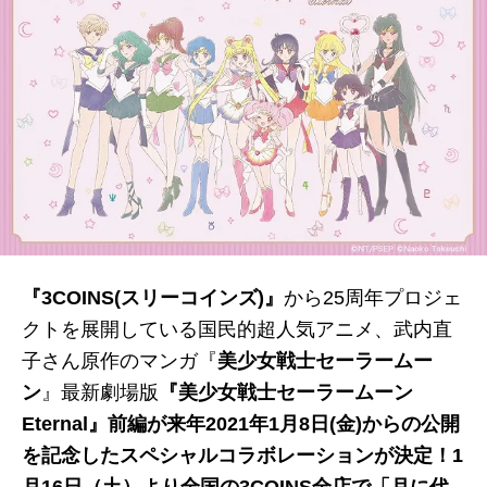
『3COINS(スリーコインズ)』
から25周年プロジェ
クトを展開している国民的超人気アニメ、武内直
子さん原作のマンガ『
美少女戦士セーラームー
ン
』最新劇場版
『美少女
戦士セーラームーン
Eternal』前編が来年2021年1月8日(金)からの公開
を記念したスペシャルコラボレーションが決定！1