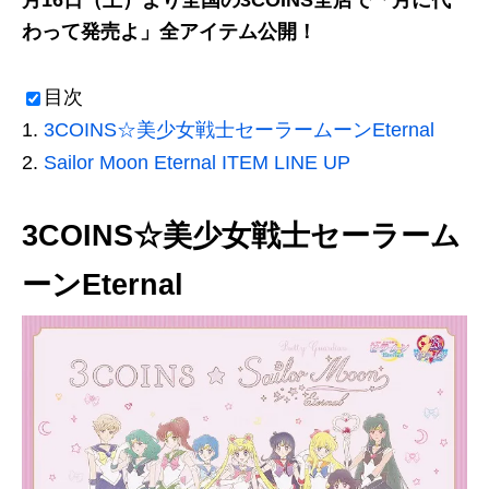
月16日（土）より全国の3COINS全店で
「
月に代
わって発売
よ」全アイテム公開！
目次
3COINS☆美少女戦士セーラームーンEternal
Sailor Moon Eternal ITEM LINE UP
3COINS☆美少女戦士セーラーム
ーンEternal