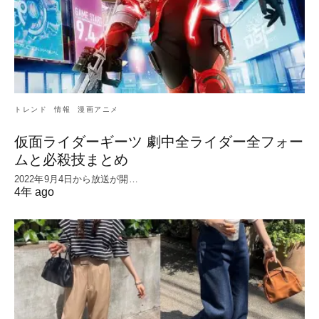
トレンド
情報
漫画アニメ
仮面ライダーギーツ 劇中全ライダー全フォー
ムと必殺技まとめ
2022年9月4日から放送が開…
4年 ago