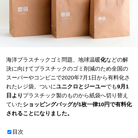
海洋プラスチックゴミ問題、地球温暖
化
などの解
決に向けてプラスチックのゴミ削減のため全国の
スーパーやコンビニで2020年7月1日から有料化さ
れたレジ袋。ついに
ユニクロとジーユー
でも
9月1
日より
プラスチック製のものから紙袋へ切り替え
ていた
ショッピングバッグが1枚一律10円で有料化
されることになりました。
目次