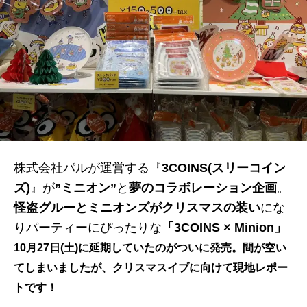
株式会社パルが運営する『
3COINS(スリーコイン
ズ)
』が
”ミニオン”
と
夢のコラボレーション企画
。
怪盗グルーとミニオンズがクリスマスの装い
にな
りパーティーにぴったりな
「3COINS × Minion」
10月27日(土)に延期していたのがついに発売。間が空い
てしまいましたが、クリスマスイブに向けて現地レポー
トです！