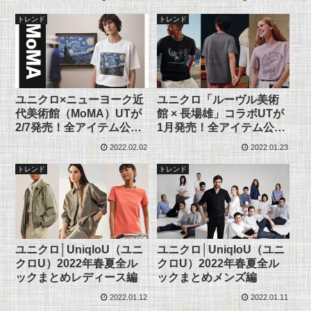
トレンド
トレンド
ユニクロ×ニューヨーク近
ユニクロ「ルーヴル美術
代美術館（MoMA）UTが
館 × 長場雄」コラボUTが
2/7発売！全アイテム公
1月発売！全アイテム公
開！
開！
2022.02.02
2022.01.23
トレンド
トレンド
ユニクロ│UniqloU（ユニ
ユニクロ│UniqloU（ユニ
クロU）2022年春夏全ル
クロU）2022年春夏全ル
ックまとめレディース編
ックまとめメンズ編
2022.01.12
2022.01.11