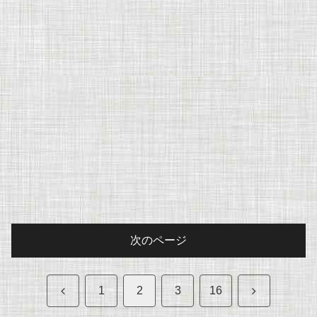
次のページ
前
次
1
2
3
16