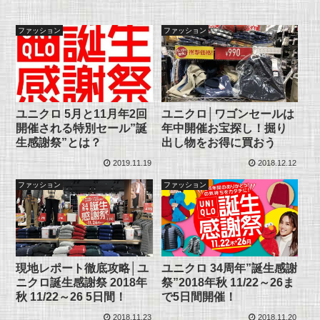
ファッション
ファッション
ユニクロ 5月と11月年2回
ユニクロ│ワゴンセールは
開催される特別セール”誕
年中開催お宝探し！掘り
生感謝祭”とは？
出し物をお得に買おう
2019.11.19
2018.12.12
ファッション
ファッション
ユニクロ 34周年”誕生感謝
現地レポート徹底攻略│ユ
祭”2018年秋 11/22～26ま
ニクロ誕生感謝祭 2018年
で5日間開催！
秋 11/22～26 5日間！
2018.11.23
2018.11.20