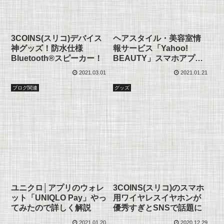
3COINS(スリコ)デバイス
ヘアスタイル・美容室情
神グッズ！防水仕様
報サービス「Yahoo!
Bluetooth®スピーカー！
BEAUTY」スマホアプリ
使い方解説
2021.03.01
2021.01.21
ブログ関連
グッズ
ユニクロ│アプリのウォレ
3COINS(スリコ)のスマホ
ット「UNIQLO Pay」やっ
用ワイヤレスイヤホンが
てみたので詳しく解説
優秀すぎとSNSで話題に
2021.01.20
2020.12.29