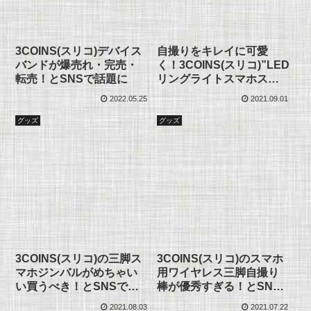
3COINS(スリコ)デバイス
自撮りをキレイに可愛
バンドが爆売れ・完売・
く！3COINS(スリコ)”LED
転売！とSNSで話題に
リングライトスマホスタ
ンド”登場！
2022.05.25
2021.09.01
グッズ
グッズ
3COINS(スリコ)の三脚ス
3COINS(スリコ)のスマホ
マホジンバルがめちゃい
用ワイヤレス三脚自撮り
い買うべき！とSNSで話
棒が優秀すぎる！とSNS
題に
で話題に
2021.08.03
2021.07.22