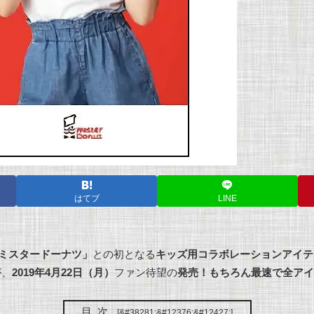
はてブ
LINE
ue）」「ミスタードーナツ」
との初となる
キッズ用コラボレーションアイテ
が、
2019年4月22日（月）
ファン待望の
発売！もちろん最速で全アイ
目次