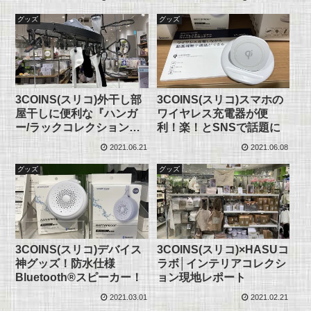
グッズ
グッズ
3COINS(スリコ)外干し部
3COINS(スリコ)スマホの
屋干しに便利な『ハンガ
ワイヤレス充電器が便
ー/ラックコレクション』
利！楽！とSNSで話題に
現地レポート
2021.06.21
2021.06.08
グッズ
グッズ
3COINS(スリコ)デバイス
3COINS(スリコ)×HASUコ
神グッズ！防水仕様
ラボ│インテリアコレクシ
Bluetooth®スピーカー！
ョン現地レポート
2021.03.01
2021.02.21