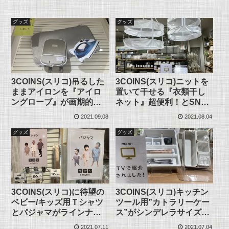
グッズ
グッズ
3COINS(スリコ)吊るした
3COINS(スリコ)ニットを
ままアイロンを『アイロ
置いて干せる『衣類干し
ングローブ』が画期的！
ネット』超便利！とSNS
とSNSで話題に！
で話題に！
2021.09.08
2021.08.04
グッズ
グッズ
3COINS(スリコ)に待望の
3COINS(スリコ)キッチン
ベビー/キッズ用Ｔシャツ
ツール用”カトラリーケー
とパジャマがラインナッ
ス”がシンデレラサイズ！
プ！
とSNSで話題！
2021.07.11
2021.07.04