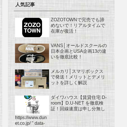
人気記事
ZOZOTOWNで完売でも諦
めないで！リアルタイムで
在庫が復活！
VANS│オールドスクールの
日本企画とUSA企画13の違
いを徹底比較！
メルカリ│スマリボックス
で発送！メリットとデメリ
ットを詳しく解説
ダイワハウス【賃貸住宅 D-
room】D.U-NET を徹底検
証！回線速度は申し分無し
https://www.dun
et.co.jp/ " data-