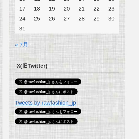
17
18
19
20
21
22
23
24
25
26
27
28
29
30
31
« 7月
X(旧Twitter)
Tweets by rawfashion_jp