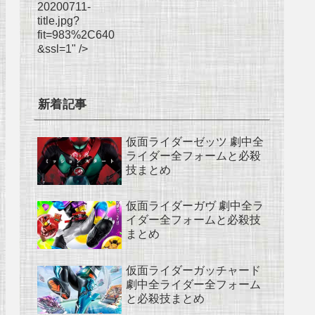
20200711-
title.jpg?
fit=983%2C640
&ssl=1" />
新着記事
仮面ライダーゼッツ 劇中全
ライダー全フォームと必殺
技まとめ
仮面ライダーガヴ 劇中全ラ
イダー全フォームと必殺技
まとめ
仮面ライダーガッチャード
劇中全ライダー全フォーム
と必殺技まとめ