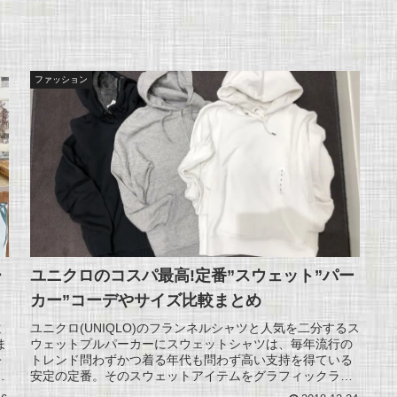
ファッション
ー
ユニクロのコスパ最高!定番”スウェット”パー
カー”コーデやサイズ比較まとめ
遠
ユニクロ(UNIQLO)のフランネルシャツと人気を二分するス
ま
ウェットプルパーカーにスウェットシャツは、毎年流行の
今
トレンド問わずかつ着る年代も問わず高い支持を得ている
、
安定の定番。そのスウェットアイテムをグラフィックライ
ンの"UT"ではなく無地...