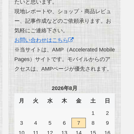
たいと思います。
現地レポートや、ショップ・商品レビュ
ー、記事作成などのご依頼承ります。お
気軽にご連絡下さい。
お問い合わせはこちら
※当サイトは、AMP（Accelerated Mobile
Pages）サイトです。モバイルからのア
クセスは、AMPページが優先されます。
2026年8月
月
火
水
木
金
土
日
1
2
3
4
5
6
7
8
9
10
11
12
13
14
15
16