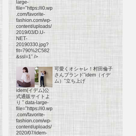
large-
file="https://i0.wp
.com/favorite-
fashion.com/wp-
content/uploads/
2019/03/D.U-
NET-
20190330.jpg?
fit=790%2C582
&ssl=1" />
可愛くオシャレ！村田倫子
さんブランド"idem（イデ
ム）"立ち上げ
idem(イデム)公
式通販サイトよ
り " data-large-
file="https://i0.wp
.com/favorite-
fashion.com/wp-
content/uploads/
2020/07/idem-